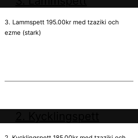
3. Lammspett
3. Lammspett 195.00kr med tzaziki och
ezme (stark)
2. Kycklingspett
2. Kycklingspett 185.00kr med tzaziki och