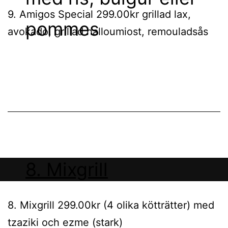
9. Amigos Special 299.00kr grillad lax,
pommes
avokado, grillad halloumiost, remouladsås
8. Mixgrill
8. Mixgrill 299.00kr (4 olika kötträtter) med
tzaziki och ezme (stark)