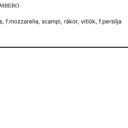
AMBERO
 f.mozzarella, scampi, räkor, vitlök, f.persilja
ing