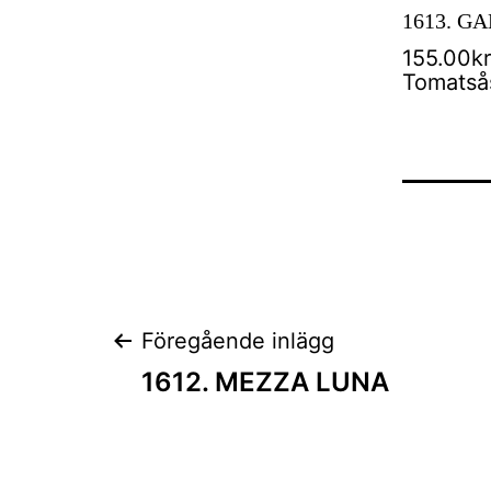
1613. G
155.00kr
Tomatsås,
Inläggsnaviger
Föregående inlägg
1612. MEZZA LUNA