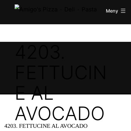
Pizza
innehåll
Meny
۰
Deli
۰
Pasta
4203.
FETTUCIN
E AL
AVOCADO
4203. FETTUCINE AL AVOCADO