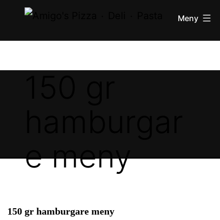
Pizza
innehåll
Meny
۰
Deli
۰
Pasta
150 gr
hamburgar
e meny
150 gr hamburgare meny