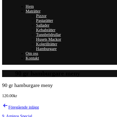
۰
Hem
Deli
Maträtter
۰
Pizzor
Pasta
Pastarätter
Sallader
Kebabrätter
Tunnbrödrullar
Husets Mackor
Kolgrillrätter
Hamburgare
Om oss
Kontakt
90 gr hamburgare meny
90 gr hamburgare meny
120.00kr
Inläggsnavigering
Föregående inlägg
9. Amigos Special